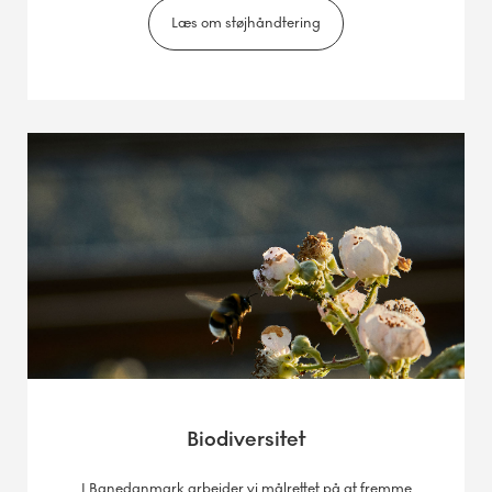
Læs om støjhåndtering
Biodiversitet
I Banedanmark arbejder vi målrettet på at fremme