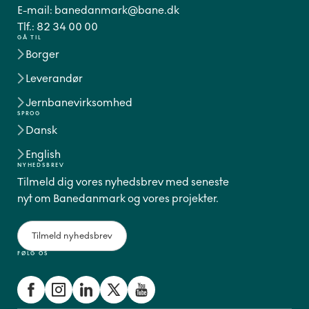
E-mail:
banedanmark@bane.dk
Tlf.:
82 34 00 00
GÅ TIL
Borger
Leverandør
Jernbanevirksomhed
SPROG
Dansk
English
NYHEDSBREV
Tilmeld dig vores nyhedsbrev med seneste
nyt om Banedanmark og vores projekter.
Tilmeld nyhedsbrev
FØLG OS