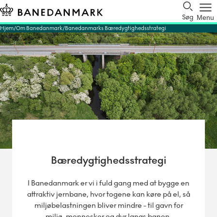
Søg
Menu
Hjem
Om Banedanmark
Banedanmarks Bæredygtighedsstrategi
Bæredygtighedsstrategi
I Banedanmark er vi i fuld gang med at bygge en
attraktiv jernbane, hvor togene kan køre på el, så
miljøbelastningen bliver mindre - til gavn for
miljø, mennesker og dyr langs banen.