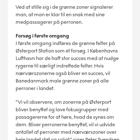
Ved at stille sig i de grønne zoner signalerer
man, at man er klar til en snak med sine
medpassagerer på perronen.
Forsøg i første omgang
I første omgang indføres de grønne felter på
Østerport Station som et forsøg. I Københavns
Lufthavn har de haft stor succes med at nudge
rygerne til særligt indrettede felter. Hvis
nærværszonerne også bliver en succes, vil
Banedanmark male grønne zoner på alle
perroner i landet.
”Vi vil observere, om zonerne på Østerport
bliver benyttet og lave fokusgrupper med
passagererne for at høre, hvad de synes om
dem. Bliver perronerne benyttet, vil vi udvide
antallet af perroner med nærværszoner over
hele landet støt og roligt,” siger Peter Svendsen.