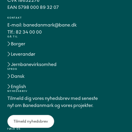
CVR 18632276
EAN 5798 000 89 32 07
KONTAKT
E-mail:
banedanmark@bane.dk
Tlf.:
82 34 00 00
GÅ TIL
Borger
Leverandør
Jernbanevirksomhed
SPROG
Dansk
English
NYHEDSBREV
Tilmeld dig vores nyhedsbrev med seneste
nyt om Banedanmark og vores projekter.
Tilmeld nyhedsbrev
FØLG OS