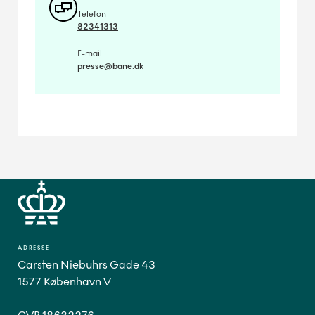
Telefon
82341313
E-mail
presse@bane.dk
ADRESSE
Carsten Niebuhrs Gade 43
1577 København V