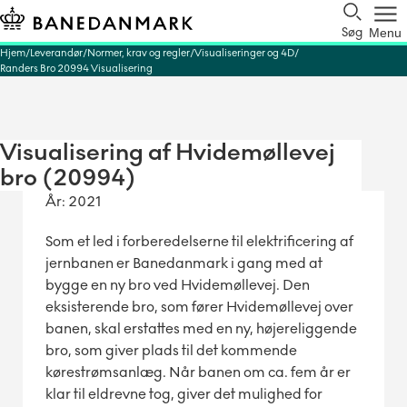
Søg
Menu
Hjem
Leverandør
Normer, krav og regler
Visualiseringer og 4D
Randers Bro 20994 Visualisering
Visualisering af Hvidemøllevej
bro (20994)
År: 2021
Som et led i forberedelserne til elektrificering af
jernbanen er Banedanmark i gang med at
bygge en ny bro ved Hvidemøllevej. Den
eksisterende bro, som fører Hvidemøllevej over
banen, skal erstattes med en ny, højereliggende
bro, som giver plads til det kommende
kørestrømsanlæg. Når banen om ca. fem år er
klar til eldrevne tog, giver det mulighed for