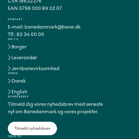
CVR 18632276
EAN 5798 000 89 32 07
KONTAKT
E-mail:
banedanmark@bane.dk
Tlf.:
82 34 00 00
GÅ TIL
Borger
Leverandør
Jernbanevirksomhed
SPROG
Dansk
English
NYHEDSBREV
Tilmeld dig vores nyhedsbrev med seneste
nyt om Banedanmark og vores projekter.
Tilmeld nyhedsbrev
FØLG OS