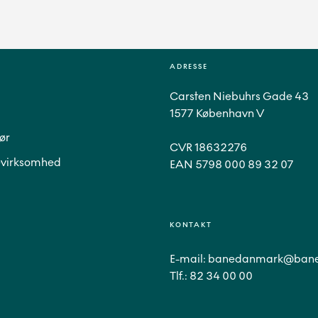
ADRESSE
Carsten Niebuhrs Gade 43
1577 København V
ør
CVR 18632276
virksomhed
EAN 5798 000 89 32 07
KONTAKT
E-mail:
banedanmark@bane
Tlf.:
82 34 00 00