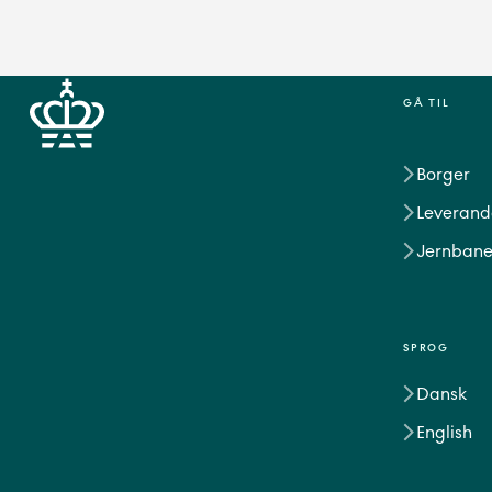
GÅ TIL
Borger
Leverand
Jernbane
SPROG
Dansk
English