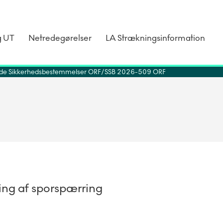
g UT
Netredegørelser
LA Strækningsinformation
de Sikkerhedsbestemmelser ORF
SSB 2026-509 ORF
ng af sporspærring