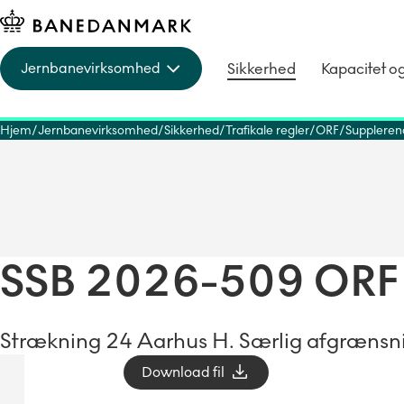
Sikkerhed
Kapacitet o
Jernbanevirksomhed
Hjem
Jernbanevirksomhed
Sikkerhed
Trafikale regler
ORF
Suppleren
SSB 2026-509 ORF
Strækning 24 Aarhus H. Særlig afgrænsni
Download fil