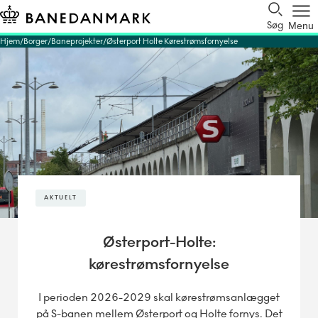
Søg
Menu
Hjem
Borger
Baneprojekter
Østerport Holte Kørestrømsfornyelse
AKTUELT
Østerport-Holte:
kørestrømsfornyelse
I perioden 2026-2029 skal kørestrømsanlægget
på S-banen mellem Østerport og Holte fornys. Det