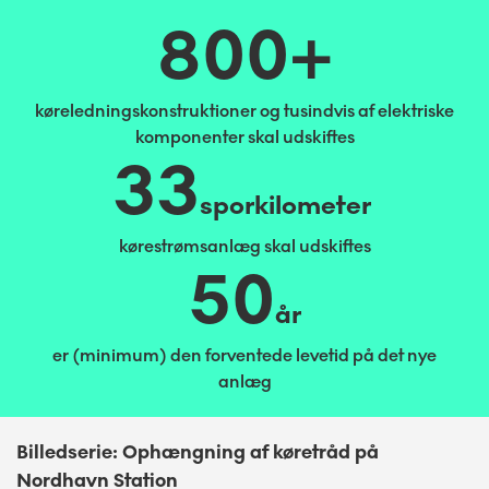
800+
køreledningskonstruktioner og tusindvis af elektriske
komponenter skal udskiftes
33
sporkilometer
kørestrømsanlæg skal udskiftes
50
år
er (minimum) den forventede levetid på det nye
anlæg
Billedserie: Ophængning af køretråd på
Nordhavn Station