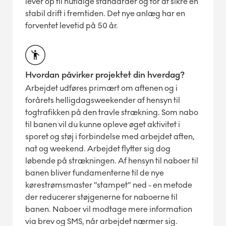
lever op til nutidige standarder og for at sikre en
stabil drift i fremtiden. Det nye anlæg har en
forventet levetid på 50 år.
Hvordan påvirker projektet din hverdag?
Arbejdet udføres primært om aftenen og i
forårets helligdagsweekender af hensyn til
togtrafikken på den travle strækning. Som nabo
til banen vil du kunne opleve øget aktivitet i
sporet og støj i forbindelse med arbejdet aften,
nat og weekend. Arbejdet flytter sig dog
løbende på strækningen. Af hensyn til naboer til
banen bliver fundamenterne til de nye
kørestrømsmaster ”stampet” ned - en metode
der reducerer støjgenerne for naboerne til
banen. Naboer vil modtage mere information
via brev og SMS, når arbejdet nærmer sig.