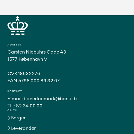
ADRESSE
Carsten Niebuhrs Gade 43
1577 København V
CVR 18632276
EAN 5798 000 89 32 07
KONTAKT
E-mail:
banedanmark@bane.dk
Tlf.:
82 34 00 00
GÅ TIL
Borger
Leverandør