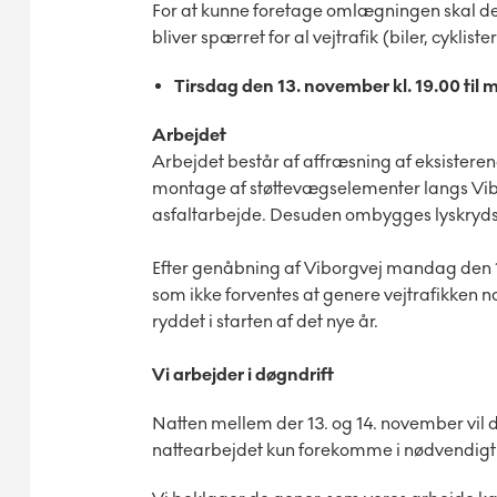
For at kunne foretage omlægningen skal de
bliver spærret for al vejtrafik (biler, cyklist
Tirsdag den 13. november kl. 19.00 til
Arbejdet
Arbejdet består af affræsning af eksisterende
montage af støttevægselementer langs Vibo
asfaltarbejde. Desuden ombygges lyskryds
Efter genåbning af Viborgvej mandag den 1
som ikke forventes at genere vejtrafikken
ryddet i starten af det nye år.
Vi arbejder i døgndrift
Natten mellem der 13. og 14. november vil d
nattearbejdet kun forekomme i nødvendig