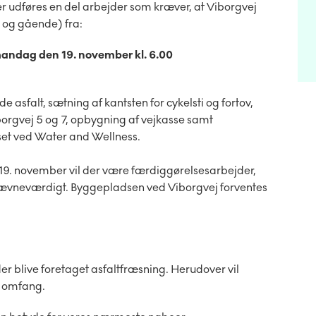
r udføres en del arbejder som kræver, at Viborgvej
er og gående) fra:
 mandag den 19. november kl. 6.00
 asfalt, sætning af kantsten for cykelsti og fortov,
rgvej 5 og 7, opbygning af vejkasse samt
et ved Water and Wellness.
9. november vil der være færdiggørelsesarbejder,
 nævneværdigt. Byggepladsen ved Viborgvej forventes
er blive foretaget asfaltfræsning. Herudover vil
t omfang.