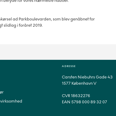
an betyde for vores nærmeste naboer.
kørsel ad Parkboulevarden, som blev genåbnet for
t slidlag i foråret 2019.
ADRESSE
Carsten Niebuhrs Gade 43
1577 København V
ør
CVR 18632276
virksomhed
EAN 5798 000 89 32 07