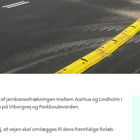
ng af jernbanestrækningen mellem Aarhus og Lindholm i
på Viborgvej og Parkboulevarden.
, at vejen skal omlægges til dens fremtidige forløb.