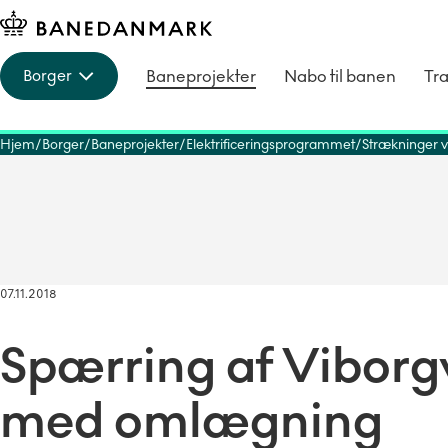
Baneprojekter
Nabo til banen
Tra
Borger
Hjem
Borger
Baneprojekter
Elektrificeringsprogrammet
Strækninger vi
07.11.2018
Spærring af Viborgv
med omlægning