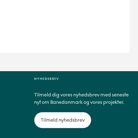
NYHEDSBREV
Tilmeld dig vores nyhedsbrev med seneste
nyt om Banedanmark og vores projekter.
Tilmeld nyhedsbrev