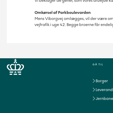
Vi beklager de gener, som vores arbejde k
Omkørsel af Parkboulevarden
Mens Viborgvej omlægges, vil der være om
vejtrafik i uge 42. Begge broerne får endelig
GÅ TIL
Borger
Leverand
Jernbane