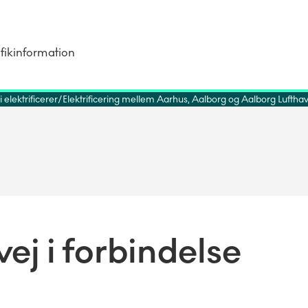
fikinformation
 elektrificerer
Elektrificering mellem Aarhus, Aalborg og Aalborg Luftha
ej i forbindelse