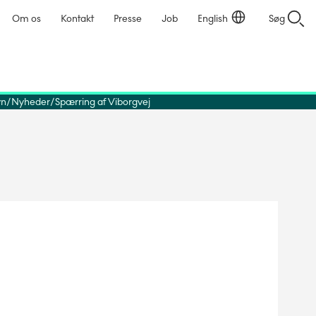
Om os
Kontakt
Presse
Job
English
Søg
vn
Nyheder
Spærring af Viborgvej