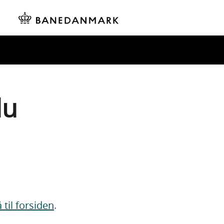
du
 til forsiden
.