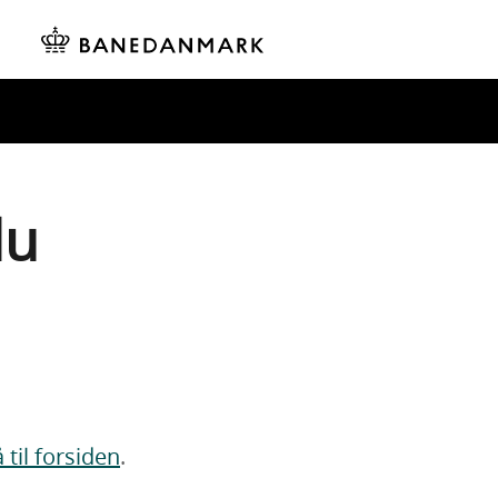
du
 til forsiden
.