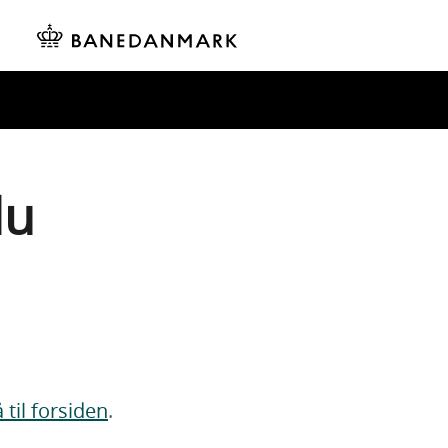
du
 til forsiden
.