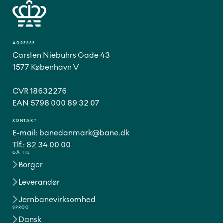
ADRESSE
Carsten Niebuhrs Gade 43
1577 København V
CVR 18632276
EAN 5798 000 89 32 07
KONTAKT
E-mail:
banedanmark@bane.dk
Tlf.:
82 34 00 00
GÅ TIL
Borger
Leverandør
Jernbanevirksomhed
SPROG
Dansk