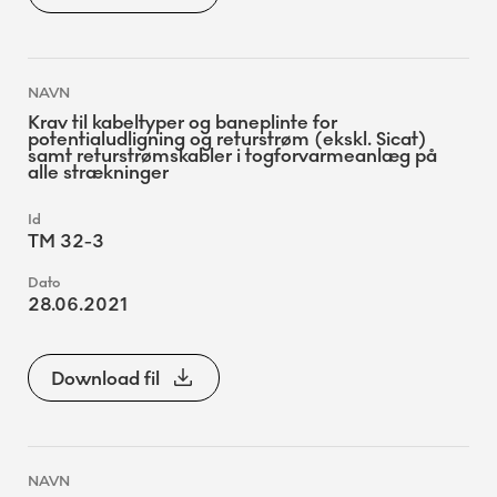
Krav til kabeltyper og baneplinte for
potentialudligning og returstrøm (ekskl. Sicat)
samt returstrømskabler i togforvarmeanlæg på
alle strækninger
TM 32-3
28.06.2021
Download fil