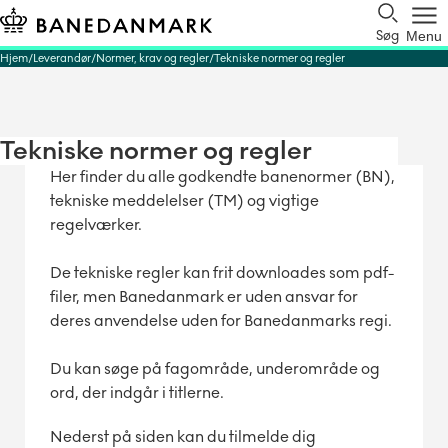
Søg
Menu
Hjem
Leverandør
Normer, krav og regler
Tekniske normer og regler
Tekniske normer og regler
Her finder du alle godkendte banenormer (BN),
tekniske meddelelser (TM) og vigtige
regelværker.
De tekniske regler kan frit downloades som pdf-
filer, men Banedanmark er uden ansvar for
deres anvendelse uden for Banedanmarks regi.
Du kan søge på fagområde, underområde og
ord, der indgår i titlerne.
Nederst på siden kan du tilmelde dig