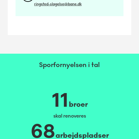
ringsted-slagelse@bane.dk
Sporfornyelsen i tal
11
broer
skal renoveres
68
arbejdspladser