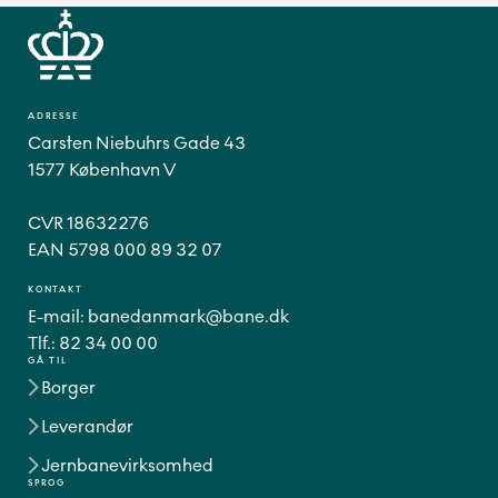
ADRESSE
Carsten Niebuhrs Gade 43
1577 København V
CVR 18632276
EAN 5798 000 89 32 07
KONTAKT
E-mail:
banedanmark@bane.dk
Tlf.:
82 34 00 00
GÅ TIL
Borger
Leverandør
Jernbanevirksomhed
SPROG