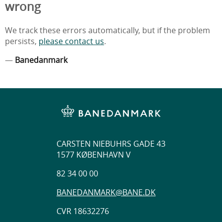
wrong
We track these errors automatically, but if the problem
persists,
please contact us
.
—
Banedanmark
CARSTEN NIEBUHRS GADE 43
1577 KØBENHAVN V
82 34 00 00
BANEDANMARK@BANE.DK
CVR 18632276